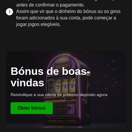
antes de confirmar o pagamento.
Assim que vir que o dinheiro do bónus ou os giros
foram adicionados à sua conta, pode começar a
jogar jogos elegíveis.
Bónus de boas-
vindas
Reivindique a sua oferta de primeiro depósito agora
Obter bónus