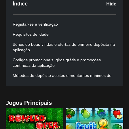
Índice
Hide
Registar-se e verificação
Requisitos de idade
Bónus de boas-vindas e ofertas de primeiro depósito na
aplicação
Códigos promocionais, giros grátis e promoções
contínuas da aplicação
Métodos de depósito aceites e montantes mínimos de
carregamento
Métodos de levantamento, tempos de processamento e
limites nos pagamentos
Jogos Principais
Slots, jackpots e jogos de casino ao vivo
Ferramentas de jogo responsável
Detalhes sobre normas de segurança, proteção de