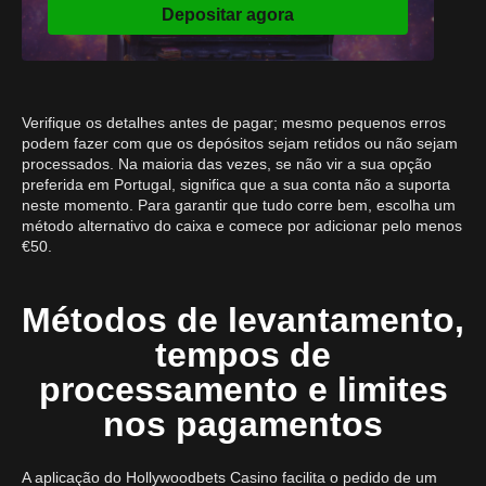
Depositar agora
Verifique os detalhes antes de pagar; mesmo pequenos erros
podem fazer com que os depósitos sejam retidos ou não sejam
processados. Na maioria das vezes, se não vir a sua opção
preferida em Portugal, significa que a sua conta não a suporta
neste momento. Para garantir que tudo corre bem, escolha um
método alternativo do caixa e comece por adicionar pelo menos
€50.
Métodos de levantamento,
tempos de
processamento e limites
nos pagamentos
A aplicação do Hollywoodbets Casino facilita o pedido de um