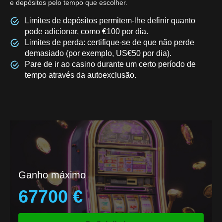
e depósitos pelo tempo que escolher.
Limites de depósitos permitem-lhe definir quanto
pode adicionar, como €100 por dia.
Limites de perda: certifique-se de que não perde
demasiado (por exemplo, US€50 por dia).
Pare de ir ao casino durante um certo período de
tempo através da autoexclusão.
Ganho máximo
67700 €