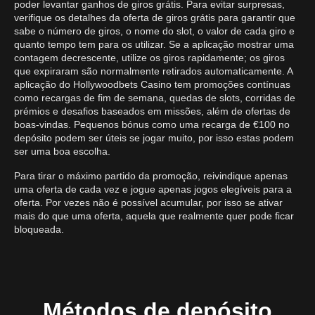
poder levantar ganhos de giros grátis. Para evitar surpresas,
verifique os detalhes da oferta de giros grátis para garantir que
sabe o número de giros, o nome do slot, o valor de cada giro e
quanto tempo tem para os utilizar. Se a aplicação mostrar uma
contagem decrescente, utilize os giros rapidamente; os giros
que expiraram são normalmente retirados automaticamente. A
aplicação do Hollywoodbets Casino tem promoções contínuas
como recargas de fim de semana, quedas de slots, corridas de
prémios e desafios baseados em missões, além de ofertas de
boas-vindas. Pequenos bónus como uma recarga de €100 no
depósito podem ser úteis se jogar muito, por isso estas podem
ser uma boa escolha.
Para tirar o máximo partido da promoção, reivindique apenas
uma oferta de cada vez e jogue apenas jogos elegíveis para a
oferta. Por vezes não é possível acumular, por isso se ativar
mais do que uma oferta, aquela que realmente quer pode ficar
bloqueada.
Métodos de depósito