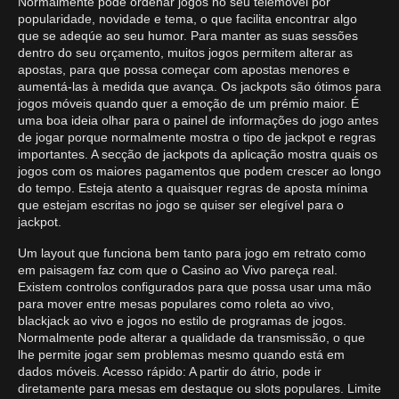
Normalmente pode ordenar jogos no seu telemóvel por
popularidade, novidade e tema, o que facilita encontrar algo
que se adeqúe ao seu humor. Para manter as suas sessões
dentro do seu orçamento, muitos jogos permitem alterar as
apostas, para que possa começar com apostas menores e
aumentá-las à medida que avança. Os jackpots são ótimos para
jogos móveis quando quer a emoção de um prémio maior. É
uma boa ideia olhar para o painel de informações do jogo antes
de jogar porque normalmente mostra o tipo de jackpot e regras
importantes. A secção de jackpots da aplicação mostra quais os
jogos com os maiores pagamentos que podem crescer ao longo
do tempo. Esteja atento a quaisquer regras de aposta mínima
que estejam escritas no jogo se quiser ser elegível para o
jackpot.
Um layout que funciona bem tanto para jogo em retrato como
em paisagem faz com que o Casino ao Vivo pareça real.
Existem controlos configurados para que possa usar uma mão
para mover entre mesas populares como roleta ao vivo,
blackjack ao vivo e jogos no estilo de programas de jogos.
Normalmente pode alterar a qualidade da transmissão, o que
lhe permite jogar sem problemas mesmo quando está em
dados móveis. Acesso rápido: A partir do átrio, pode ir
diretamente para mesas em destaque ou slots populares. Limite