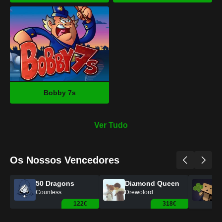
Bobby 7s
Ver Tudo
Os Nossos Vencedores
50 Dragons
Diamond Queen
Is
Countess
Drewolord
Su
122€
318€