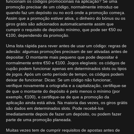
funcionam os códigos promocionais na aplicação? Se uma
promoção precisar de um código, normalmente introduz-se
quando faz um depósito ou no ecrã onde a promoção começa.
Assim que a promoção estiver ativa, o dinheiro do bónus ou os
giros grátis são adicionados automaticamente assim que
cumprir o requisito de depósito mínimo, que pode ser €50 ou
€100, dependendo da promoção.
Uma lista rápida para rever antes de usar um código: regras de
adesão: algumas promoções precisam de ser ativadas antes de
depositar. O montante mais pequeno que pode depositar é
normalmente entre €50 e €100. Jogos elegíveis: os códigos de
cupão podem funcionar apenas em determinados slots ou tipos
de jogos. Após um certo período de tempo, os códigos podem
deixar de funcionar. Dicas: Se um código não funcionar,
verifique novamente a ortografia e a capitalização, certifique-se
de que o montante do depósito é pelo menos o mínimo (por
exemplo, €100), e certifique-se de que a promoção da
aplicação ainda está ativa. Na maioria das vezes, os giros grátis
são dados em determinados slots. Pode recebê-los
imediatamente depois de fazer um depósito, ou podem fazer
parte de uma promoção planeada.
Muitas vezes tem de cumprir requisitos de apostas antes de