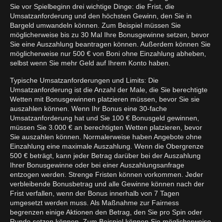
Sie vor Spielbeginn drei wichtige Dinge: die Frist, die
Umsatzanforderung und den höchsten Gewinn, den Sie in
Bargeld umwandeln können. Zum Beispiel müssen Sie
möglicherweise bis zu 30 Mal Ihre Bonusgewinne setzen, bevor
Sie eine Auszahlung beantragen können. Außerdem können Sie
möglicherweise nur 500 € von Boni ohne Einzahlung abheben,
selbst wenn Sie mehr Geld auf Ihrem Konto haben.
Typische Umsatzanforderungen und Limits: Die
Umsatzanforderung ist die Anzahl der Male, die Sie berechtigte
Wetten mit Bonusgewinnen platzieren müssen, bevor Sie sie
auszahlen können. Wenn Ihr Bonus eine 30-fache
Umsatzanforderung hat und Sie 100 € Bonusgeld gewinnen,
müssen Sie 3.000 € an berechtigten Wetten platzieren, bevor
Sie auszahlen können. Normalerweise haben Angebote ohne
Einzahlung eine maximale Auszahlung. Wenn die Obergrenze
500 € beträgt, kann jeder Betrag darüber bei der Auszahlung
Ihrer Bonusgewinne oder bei einer Auszahlungsanfrage
entzogen werden. Strenge Fristen können vorkommen. Jeder
verbleibende Bonusbetrag und alle Gewinne können nach der
Frist verfallen, wenn der Bonus innerhalb von 7 Tagen
umgesetzt werden muss. Als Maßnahme zur Fairness
begrenzen einige Aktionen den Betrag, den Sie pro Spin oder
Runde setzen können. Zum Beispiel können Sie möglicherweise