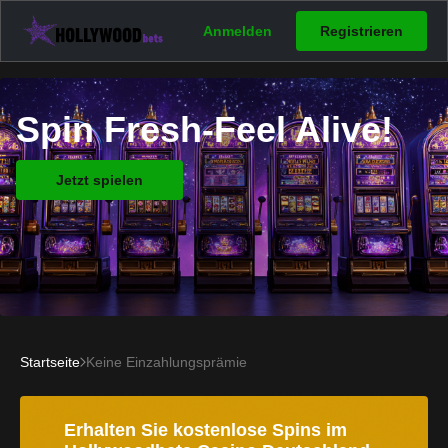
Anmelden
Registrieren
Spin Fresh-Feel Alive!
Jetzt spielen
Startseite
Keine Einzahlungsprämie
Erhalten Sie kostenlose Spins im