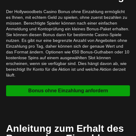
Der Hollywoodbets Casino Bonus ohne Einzahlung ermöglicht
es Ihnen, mit echtem Geld zu spielen, ohne zuerst bezahlen zu
müssen. Berechtigte Spieler können nach einer einfachen
Anmeldung und Kontoprüfung ein kleines Bonus-Paket erhalten.
Sie können diesen Bonus dann für bestimmte Casino-Spiele
nutzen. Es gibt nur eine begrenzte Anzahl von Angeboten ohne
Einzahlung pro Tag, daher können sich der genaue Wert und
das Format ändern. Optionen wie €50 Bonus-Guthaben oder 10
kostenlose Spins auf einem ausgewählten Slot können
erscheinen, wenn sie verfügbar sind. Dies hängt davon ab, wie
berechtigt Ihr Konto für die Aktion ist und welche Aktion derzeit
läuft.
Bonus ohne Einzahlung anfordern
Anleitung zum Erhalt des