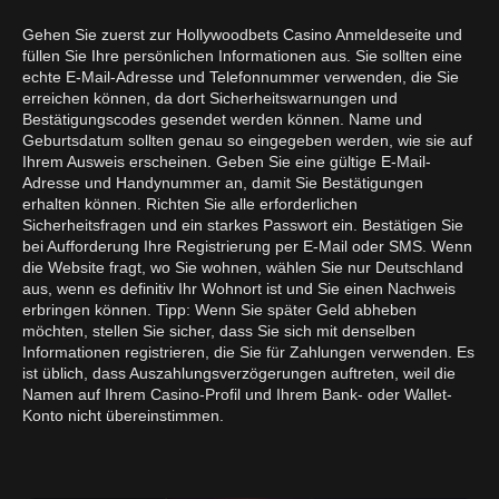
Gehen Sie zuerst zur Hollywoodbets Casino Anmeldeseite und
füllen Sie Ihre persönlichen Informationen aus. Sie sollten eine
echte E-Mail-Adresse und Telefonnummer verwenden, die Sie
erreichen können, da dort Sicherheitswarnungen und
Bestätigungscodes gesendet werden können. Name und
Geburtsdatum sollten genau so eingegeben werden, wie sie auf
Ihrem Ausweis erscheinen. Geben Sie eine gültige E-Mail-
Adresse und Handynummer an, damit Sie Bestätigungen
erhalten können. Richten Sie alle erforderlichen
Sicherheitsfragen und ein starkes Passwort ein. Bestätigen Sie
bei Aufforderung Ihre Registrierung per E-Mail oder SMS. Wenn
die Website fragt, wo Sie wohnen, wählen Sie nur Deutschland
aus, wenn es definitiv Ihr Wohnort ist und Sie einen Nachweis
erbringen können. Tipp: Wenn Sie später Geld abheben
möchten, stellen Sie sicher, dass Sie sich mit denselben
Informationen registrieren, die Sie für Zahlungen verwenden. Es
ist üblich, dass Auszahlungsverzögerungen auftreten, weil die
Namen auf Ihrem Casino-Profil und Ihrem Bank- oder Wallet-
Konto nicht übereinstimmen.