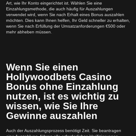
Art, wie Ihr Konto eingerichtet ist. Wählen Sie eine
Einzahlungsmethode, die auch häufig für Auszahlungen
verwendet wird, wenn Sie nach Erhalt eines Bonus auszahlen
möchten. Dies kann Ihnen helfen, Ihr Geld schneller zu erhalten,
wenn Sie nach Erfüllung der Umsatzanforderungen €500 oder
mehr abheben müssen.
Wenn Sie einen
Hollywoodbets Casino
Bonus ohne Einzahlung
nutzen, ist es wichtig zu
wissen, wie Sie Ihre
Gewinne auszahlen
Auch der Auszahlungsprozess benötigt Zeit. Sie beantragen