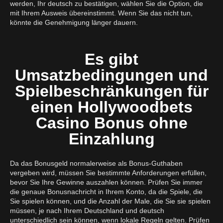
werden, Ihr deutsch zu bestätigen, wählen Sie die Option, die
mit Ihrem Ausweis übereinstimmt. Wenn Sie das nicht tun,
könnte die Genehmigung länger dauern.
Es gibt
Umsatzbedingungen und
Spielbeschränkungen für
einen Hollywoodbets
Casino Bonus ohne
Einzahlung
Da das Bonusgeld normalerweise als Bonus-Guthaben
vergeben wird, müssen Sie bestimmte Anforderungen erfüllen,
bevor Sie Ihre Gewinne auszahlen können. Prüfen Sie immer
die genaue Bonusnachricht in Ihrem Konto, da die Spiele, die
Sie spielen können, und die Anzahl der Male, die Sie sie spielen
müssen, je nach Ihrem Deutschland und deutsch
unterschiedlich sein können, wenn lokale Regeln gelten. Prüfen