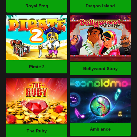
Royal Frog
Dragon Island
Wenn Sie einen Hollywoodbets Casino Bonus ohne
Einzahlung nutzen, ist es wichtig zu wissen, wie Sie Ihre
Gewinne auszahlen
Bevor Sie einen Hollywoodbets Casino Bonus ohne
Einzahlung nutzen, sollten Sie drei nützliche Limits
prüfen
Pirate 2
Bollywood Story
Loch Ness Monster
The Ruby