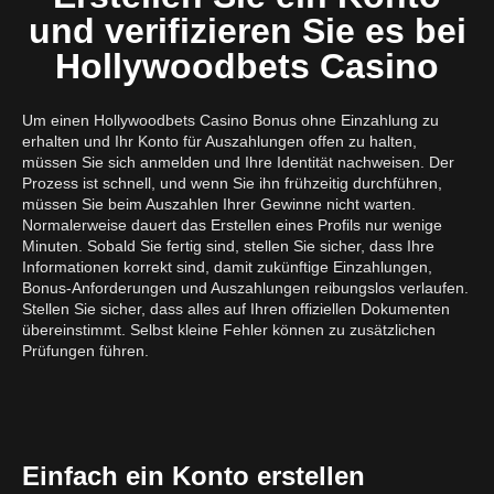
und verifizieren Sie es bei
Hollywoodbets Casino
Um einen Hollywoodbets Casino Bonus ohne Einzahlung zu
erhalten und Ihr Konto für Auszahlungen offen zu halten,
müssen Sie sich anmelden und Ihre Identität nachweisen. Der
Prozess ist schnell, und wenn Sie ihn frühzeitig durchführen,
müssen Sie beim Auszahlen Ihrer Gewinne nicht warten.
Normalerweise dauert das Erstellen eines Profils nur wenige
Minuten. Sobald Sie fertig sind, stellen Sie sicher, dass Ihre
Informationen korrekt sind, damit zukünftige Einzahlungen,
Bonus-Anforderungen und Auszahlungen reibungslos verlaufen.
Stellen Sie sicher, dass alles auf Ihren offiziellen Dokumenten
übereinstimmt. Selbst kleine Fehler können zu zusätzlichen
Prüfungen führen.
Einfach ein Konto erstellen