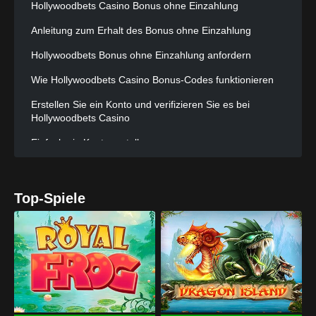
Hollywoodbets Casino Bonus ohne Einzahlung
Anleitung zum Erhalt des Bonus ohne Einzahlung
Hollywoodbets Bonus ohne Einzahlung anfordern
Wie Hollywoodbets Casino Bonus-Codes funktionieren
Erstellen Sie ein Konto und verifizieren Sie es bei
Hollywoodbets Casino
Einfach ein Konto erstellen
Alter
Prüfung
Top-Spiele
Es gibt Umsatzbedingungen und Spielbeschränkungen
für einen Hollywoodbets Casino Bonus ohne Einzahlung
Top-Slots zum Spielen mit einem Hollywoodbets Bonus
ohne Einzahlung
Zahlen Sie schnell und einfach bei Hollywoodbets
Casino ein