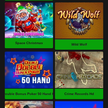
Space Christmas
Wild Wolf
e Double Bonus Poker 50 Hand Habanero
Crime Records Hd