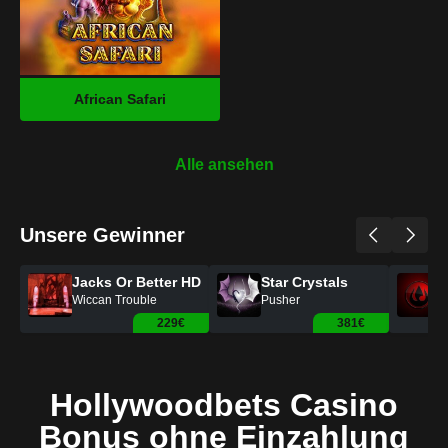
African Safari
Alle ansehen
Unsere Gewinner
Jacks Or Better HD
Star Crystals
Wiccan Trouble
Pusher
229€
381€
Hollywoodbets Casino
Bonus ohne Einzahlung