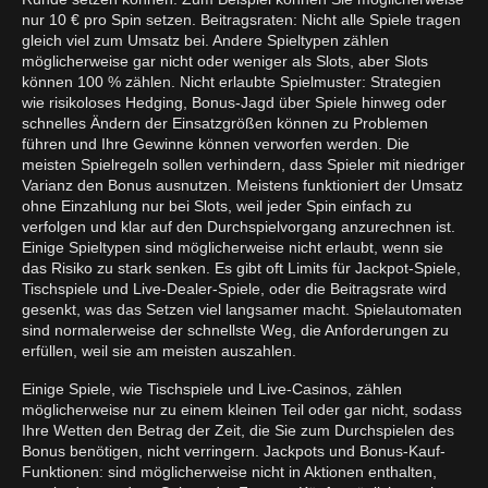
nur 10 € pro Spin setzen. Beitragsraten: Nicht alle Spiele tragen
gleich viel zum Umsatz bei. Andere Spieltypen zählen
möglicherweise gar nicht oder weniger als Slots, aber Slots
können 100 % zählen. Nicht erlaubte Spielmuster: Strategien
wie risikoloses Hedging, Bonus-Jagd über Spiele hinweg oder
schnelles Ändern der Einsatzgrößen können zu Problemen
führen und Ihre Gewinne können verworfen werden. Die
meisten Spielregeln sollen verhindern, dass Spieler mit niedriger
Varianz den Bonus ausnutzen. Meistens funktioniert der Umsatz
ohne Einzahlung nur bei Slots, weil jeder Spin einfach zu
verfolgen und klar auf den Durchspielvorgang anzurechnen ist.
Einige Spieltypen sind möglicherweise nicht erlaubt, wenn sie
das Risiko zu stark senken. Es gibt oft Limits für Jackpot-Spiele,
Tischspiele und Live-Dealer-Spiele, oder die Beitragsrate wird
gesenkt, was das Setzen viel langsamer macht. Spielautomaten
sind normalerweise der schnellste Weg, die Anforderungen zu
erfüllen, weil sie am meisten auszahlen.
Einige Spiele, wie Tischspiele und Live-Casinos, zählen
möglicherweise nur zu einem kleinen Teil oder gar nicht, sodass
Ihre Wetten den Betrag der Zeit, die Sie zum Durchspielen des
Bonus benötigen, nicht verringern. Jackpots und Bonus-Kauf-
Funktionen: sind möglicherweise nicht in Aktionen enthalten,