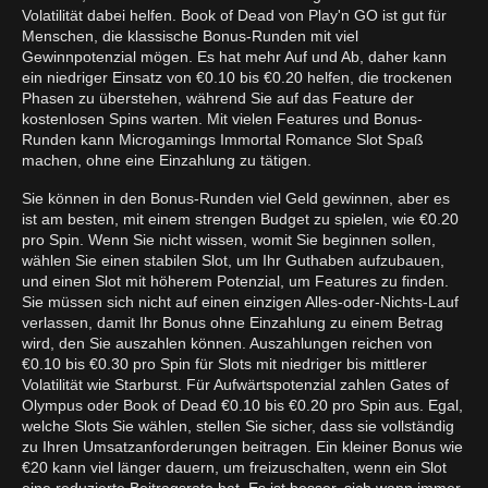
Volatilität dabei helfen. Book of Dead von Play'n GO ist gut für
Menschen, die klassische Bonus-Runden mit viel
Gewinnpotenzial mögen. Es hat mehr Auf und Ab, daher kann
ein niedriger Einsatz von €0.10 bis €0.20 helfen, die trockenen
Phasen zu überstehen, während Sie auf das Feature der
kostenlosen Spins warten. Mit vielen Features und Bonus-
Runden kann Microgamings Immortal Romance Slot Spaß
machen, ohne eine Einzahlung zu tätigen.
Sie können in den Bonus-Runden viel Geld gewinnen, aber es
ist am besten, mit einem strengen Budget zu spielen, wie €0.20
pro Spin. Wenn Sie nicht wissen, womit Sie beginnen sollen,
wählen Sie einen stabilen Slot, um Ihr Guthaben aufzubauen,
und einen Slot mit höherem Potenzial, um Features zu finden.
Sie müssen sich nicht auf einen einzigen Alles-oder-Nichts-Lauf
verlassen, damit Ihr Bonus ohne Einzahlung zu einem Betrag
wird, den Sie auszahlen können. Auszahlungen reichen von
€0.10 bis €0.30 pro Spin für Slots mit niedriger bis mittlerer
Volatilität wie Starburst. Für Aufwärtspotenzial zahlen Gates of
Olympus oder Book of Dead €0.10 bis €0.20 pro Spin aus. Egal,
welche Slots Sie wählen, stellen Sie sicher, dass sie vollständig
zu Ihren Umsatzanforderungen beitragen. Ein kleiner Bonus wie
€20 kann viel länger dauern, um freizuschalten, wenn ein Slot