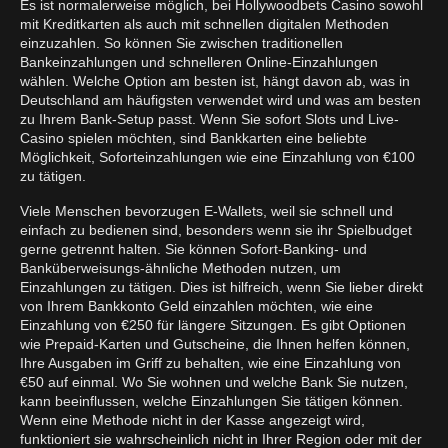
Es ist normalerweise möglich, bei Hollywoodbets Casino sowohl
mit Kreditkarten als auch mit schnellen digitalen Methoden
einzuzahlen. So können Sie zwischen traditionellen
Bankeinzahlungen und schnelleren Online-Einzahlungen
wählen. Welche Option am besten ist, hängt davon ab, was in
Deutschland am häufigsten verwendet wird und was am besten
zu Ihrem Bank-Setup passt. Wenn Sie sofort Slots und Live-
Casino spielen möchten, sind Bankkarten eine beliebte
Möglichkeit, Soforteinzahlungen wie eine Einzahlung von €100
zu tätigen.
Viele Menschen bevorzugen E-Wallets, weil sie schnell und
einfach zu bedienen sind, besonders wenn sie ihr Spielbudget
gerne getrennt halten. Sie können Sofort-Banking- und
Banküberweisungs-ähnliche Methoden nutzen, um
Einzahlungen zu tätigen. Dies ist hilfreich, wenn Sie lieber direkt
von Ihrem Bankkonto Geld einzahlen möchten, wie eine
Einzahlung von €250 für längere Sitzungen. Es gibt Optionen
wie Prepaid-Karten und Gutscheine, die Ihnen helfen können,
Ihre Ausgaben im Griff zu behalten, wie eine Einzahlung von
€50 auf einmal. Wo Sie wohnen und welche Bank Sie nutzen,
kann beeinflussen, welche Einzahlungen Sie tätigen können.
Wenn eine Methode nicht in der Kasse angezeigt wird,
funktioniert sie wahrscheinlich nicht in Ihrer Region oder mit der