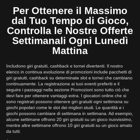
Per Ottenere il Massimo
dal Tuo Tempo di Gioco,
Controlla le Nostre Offerte
Settimanali Ogni Lunedì
Mattina
Includono giri gratuiti, cashback e tornei divertenti. Il nostro
elenco in continua evoluzione di promozioni include pacchetti di
giri gratuiti, cashback su determinate slot e tornei che cambiano
continuamente. La registrazione ai tuoi eventi preferiti e il
seguire i passaggi nella sezione Promozioni sono tutto ciò che
devi fare per ottenere vantaggi extra. I giocatori online che si
sono registrati possono ottenere giri gratuiti ogni settimana su
giochi popolari come le slot dei migliori studi. Le quantità e i
giochi possono cambiare di settimana in settimana. Ad esempio,
alcune settimane offrono 20 giri gratuiti su un gioco nuovissimo,
mentre altre settimane offrono 10 giri gratuiti su un gioco amato
da tutti.