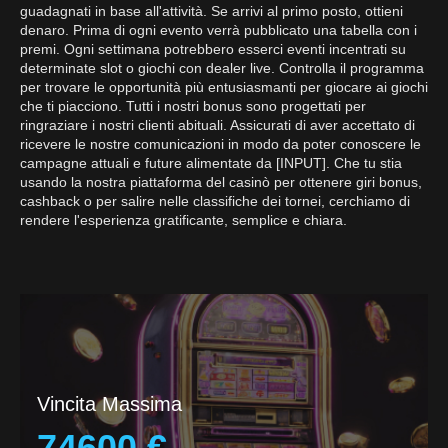
guadagnati in base all'attività. Se arrivi al primo posto, ottieni
denaro. Prima di ogni evento verrà pubblicato una tabella con i
premi. Ogni settimana potrebbero esserci eventi incentrati su
determinate slot o giochi con dealer live. Controlla il programma
per trovare le opportunità più entusiasmanti per giocare ai giochi
che ti piacciono. Tutti i nostri bonus sono progettati per
ringraziare i nostri clienti abituali. Assicurati di aver accettato di
ricevere le nostre comunicazioni in modo da poter conoscere le
campagne attuali e future alimentate da [INPUT]. Che tu stia
usando la nostra piattaforma del casinò per ottenere giri bonus,
cashback o per salire nelle classifiche dei tornei, cerchiamo di
rendere l'esperienza gratificante, semplice e chiara.
Vincita Massima
74600 €