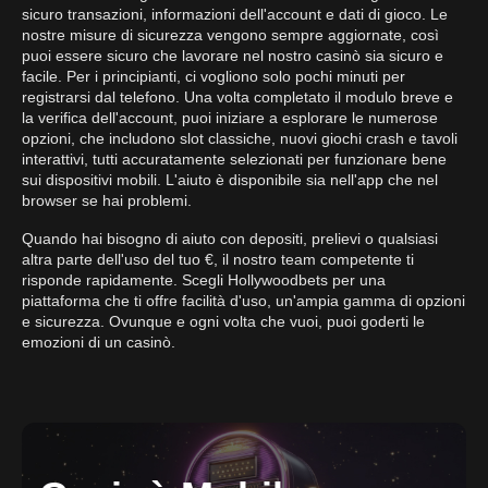
sicuro transazioni, informazioni dell'account e dati di gioco. Le
nostre misure di sicurezza vengono sempre aggiornate, così
puoi essere sicuro che lavorare nel nostro casinò sia sicuro e
facile. Per i principianti, ci vogliono solo pochi minuti per
registrarsi dal telefono. Una volta completato il modulo breve e
la verifica dell'account, puoi iniziare a esplorare le numerose
opzioni, che includono slot classiche, nuovi giochi crash e tavoli
interattivi, tutti accuratamente selezionati per funzionare bene
sui dispositivi mobili. L'aiuto è disponibile sia nell'app che nel
browser se hai problemi.
Quando hai bisogno di aiuto con depositi, prelievi o qualsiasi
altra parte dell'uso del tuo €, il nostro team competente ti
risponde rapidamente. Scegli Hollywoodbets per una
piattaforma che ti offre facilità d'uso, un'ampia gamma di opzioni
e sicurezza. Ovunque e ogni volta che vuoi, puoi goderti le
emozioni di un casinò.