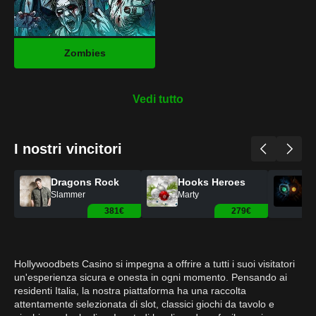
Zombies
Vedi tutto
I nostri vincitori
Dragons Rock
Hooks Heroes
Al
Slammer
Marty
La
381€
279€
Hollywoodbets Casino si impegna a offrire a tutti i suoi visitatori
un'esperienza sicura e onesta in ogni momento. Pensando ai
residenti Italia, la nostra piattaforma ha una raccolta
attentamente selezionata di slot, classici giochi da tavolo e