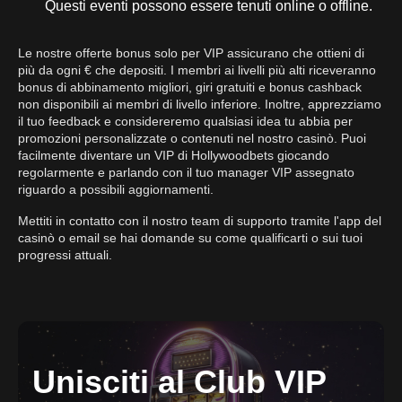
Questi eventi possono essere tenuti online o offline.
Le nostre offerte bonus solo per VIP assicurano che ottieni di
più da ogni € che depositi. I membri ai livelli più alti riceveranno
bonus di abbinamento migliori, giri gratuiti e bonus cashback
non disponibili ai membri di livello inferiore. Inoltre, apprezziamo
il tuo feedback e considereremo qualsiasi idea tu abbia per
promozioni personalizzate o contenuti nel nostro casinò. Puoi
facilmente diventare un VIP di Hollywoodbets giocando
regolarmente e parlando con il tuo manager VIP assegnato
riguardo a possibili aggiornamenti.
Mettiti in contatto con il nostro team di supporto tramite l'app del
casinò o email se hai domande su come qualificarti o sui tuoi
progressi attuali.
Unisciti al Club VIP